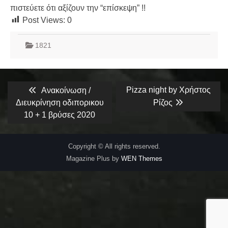
πιστεύετε ότι αξίζουν την “επίσκεψη” !!
Post Views:
0
1821
Πλοήγηση
Previous
Next
Pizza night by Χρήστος
Ανακοίνωση /
post:
post:
άρθρων
Διευκρίνηση οδιπορικου
Ρίζος
10 + 1 βρύσες 2020
Copyright © All rights reserved.
Magazine Plus by
WEN Themes