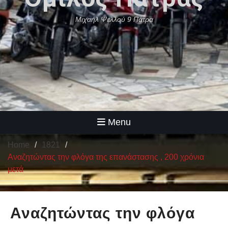
Μιχαήλ Ψελλού 9 Πάτρα
Menu
Home
1821
Αναζητώντας την φλόγα της επανάστασης , 200 χρόνια
μετά
Αναζητώντας την φλόγα