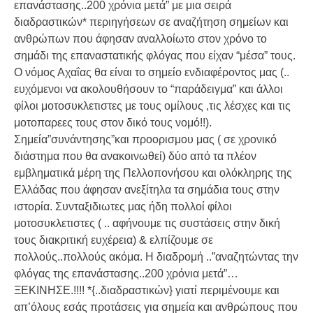
επανάστασης..200 χρόνια μετά” με μια σειρά
διαδραστικών* περιηγήσεων σε αναζήτηση σημείων και
ανθρώπων που άφησαν αναλλοίωτο στον χρόνο το
σημάδι της επαναστατικής φλόγας που είχαν “μέσα” τους.
Ο νόμος Αχαΐας θα είναι το σημείο ενδιαφέροντος μας (..
ευχόμενοι να ακολουθήσουν το “παράδειγμα” και άλλοι
φίλοι μοτοσυκλετιστες με τους ομίλους ,τις λέσχες και τις
μοτοπαρεες τους στον δικό τους νομό!!).
Σημεία”συνάντησης”και προορισμου μας ( σε χρονικό
διάστημα που θα ανακοινωθεί) δύο από τα πλέον
εμβληματικά μέρη της Πελλοπονήσου και ολόκληρης της
Ελλάδας που άφησαν ανεξίτηλα τα σημάδια τους στην
ιστορία. Συνταξιδιωτες μας ήδη πολλοί φίλοι
μοτοσυκλετιστες ( .. αφήνουμε τις συστάσεις στην δική
τους διακριτική ευχέρεια) & ελπίζουμε σε
πολλούς..πολλούς ακόμα. Η διαδρομή ..”αναζητώντας την
φλόγας της επανάστασης..200 χρόνια μετά”…
ΞΕΚΙΝΗΣΕ.!!!! *{..διαδραστικών} γιατί περιμένουμε και
απ’όλους εσάς προτάσεις για σημεία και ανθρώπους που