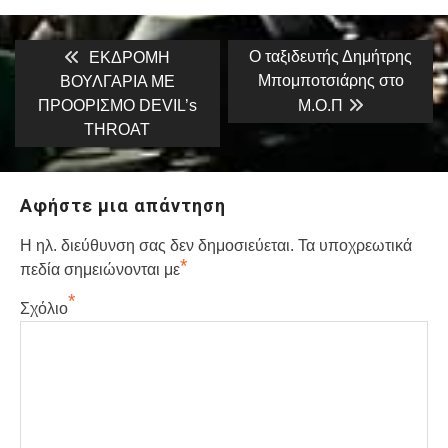
Πλοήγηση
Previous
Next
Ο ταξιδευτής Δημήτρης
ΕΚΔΡΟΜΗ
post:
post:
άρθρων
Μπομποτσιάρης στο
ΒΟΥΛΓΑΡΙΑ ΜΕ
ΠΡΟΟΡΙΣΜΟ DEVIL’s
Μ.Ο.Π
THROAT
Αφήστε μια απάντηση
Η ηλ. διεύθυνση σας δεν δημοσιεύεται.
Τα υποχρεωτικά
*
πεδία σημειώνονται με
*
Σχόλιο