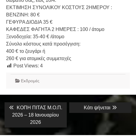
δωμάτιο σας, έως 10/4.
ΕΚΤΙΜΗΣΗ ΣΥΝΟΛΙΚΟΥ ΚΟΣΤΟΥΣ 2ΗΜΕΡΟΥ :
ΒΕΝΖΙΝΗ: 80 €
ΓΕΦΥΡΑ ΔΙΟΔΙΑ 35 €
ΚΑΦΕΔΕΣ ΦΑΓΗΤΑ 2 ΗΜΕΡΕΣ : 100 / άτομο
Ξενοδοχεία: 35-40 € /άτομο
Σύνολο κόστους κατά προσέγγιση:
400 € το ζευγάρι ή
260 € για ατομικές συμμετοχές
Post Views:
4
Εκδρομές
Πλοήγηση
Previous
Next
ΚΟΠΗ ΠΙΤΑΣ Μ.Ο.Π.
Κάτι ψήνεται
post:
post:
άρθρων
2026 – 18 Ιανουαρίου
2026