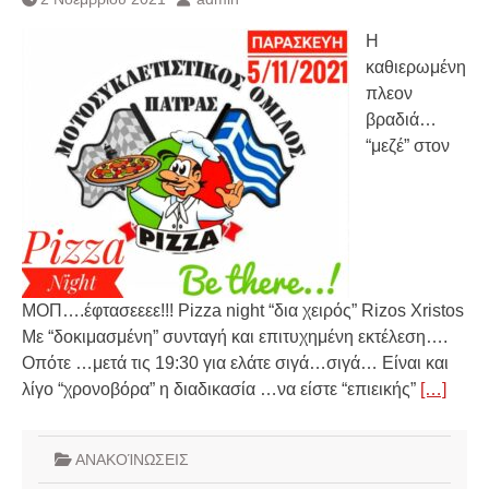
Η
καθιερωμένη
πλεον
βραδιά…
“μεζέ” στον
ΜΟΠ….έφτασεεεε!!! Pizza night “δια χειρός” Rizos Xristos
Με “δοκιμασμένη” συνταγή και επιτυχημένη εκτέλεση….
Οπότε …μετά τις 19:30 για ελάτε σιγά…σιγά… Είναι και
λίγο “χρονοβόρα” η διαδικασία …να είστε “επιεικής”
[…]
ΑΝΑΚΟΊΝΩΣΕΙΣ