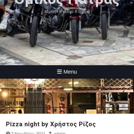
Μιχαήλ Ψελλού 9 Πάτρα
Menu
Home
night
Ετικέτα:
night
Pizza night by Χρήστος Ρίζος
2 Νοεμβρίου 2021
admin